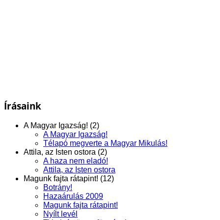
Írásaink
A Magyar Igazság! (2)
A Magyar Igazság!
Télapó megverte a Magyar Mikulás!
Attila, az Isten ostora (2)
A haza nem eladó!
Attila, az Isten ostora
Magunk fajta rátapint! (12)
Botrány!
Hazaárulás 2009
Magunk fajta rátapint!
Nyílt levél