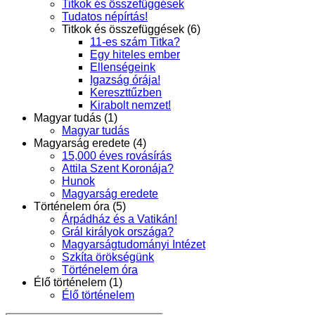
Titkok és összefüggések
Tudatos népírtás!
Titkok és összefüggések (6)
11-es szám Titka?
Egy hiteles ember
Ellenségeink
Igazság órája!
Kereszttűzben
Kirabolt nemzet!
Magyar tudás (1)
Magyar tudás
Magyarság eredete (4)
15,000 éves rovásírás
Attila Szent Koronája?
Hunok
Magyarság eredete
Történelem óra (5)
Árpádház és a Vatikán!
Grál királyok országa?
Magyarságtudományi Intézet
Szkíta örökségünk
Történelem óra
Élő történelem (1)
Élő történelem