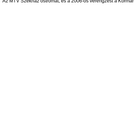
Az MTV Székház ostromát, és a 2006-os vérengzést a Kormány uta