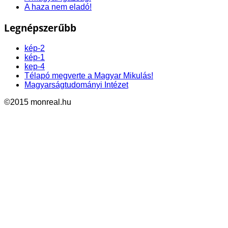
A haza nem eladó!
Legnépszerűbb
kép-2
kép-1
kep-4
Télapó megverte a Magyar Mikulás!
Magyarságtudományi Intézet
©2015 monreal.hu