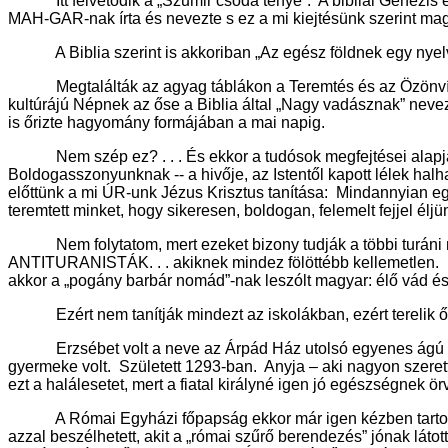
Itt felvetődik a „Szumir csoda ténye”. A bibliai Genezis el
MAH-GAR-nak írta és nevezte s ez a mi kiejtésünk szerint ma
A Biblia szerint is akkoriban „Az egész földnek egy nyelve 
Megtalálták az agyag táblákon a Teremtés és az Özönvíz leg
kultúrájú Népnek az őse a Biblia által „Nagy vadásznak” neve
is őrizte hagyomány formájában a mai napig.
Nem szép ez? . . . És ekkor a tudósok megfejtései alapján ki
Boldogasszonyunknak -- a hivője, az Istentől kapott lélek hal
előttünk a mi ÚR-unk Jézus Krisztus tanítása: Mindannyian e
teremtett minket, hogy sikeresen, boldogan, felemelt fejjel éljün
Nem folytatom, mert ezeket bizony tudják a többi turáni népe
ANTITURANISTÁK. . . akiknek mindez fölöttébb kellemetlen. Mert 
akkor a „pogány barbár nomád”-nak leszólt magyar: élő vád és
Ezért nem tanítják mindezt az iskolákban, ezért terelik ősi
Erzsébet volt a neve az Árpád Ház utolsó egyenes ágú les
gyermeke volt. Született 1293-ban. Anyja – aki nagyon szerett
ezt a halálesetet, mert a fiatal királyné igen jó egészségnek örv
A Római Egyházi főpapság ekkor már igen kézben tartotta az u
azzal beszélhetett, akit a „római szűrő berendezés” jónak látot