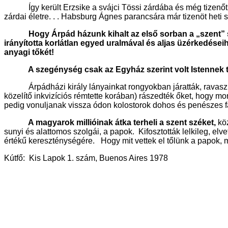
Így került Erzsike a svájci Tössi zárdába és még tizenőt év
zárdai életre. . . Habsburg Ágnes parancsára már tizenöt heti 
Hogy Árpád házunk kihalt az első sorban a „szent”
irányította korlátlan egyed uralmával és aljas üzérkedés
anyagi tőkét!
A szegénység csak az Egyház szerint volt Istennek 
Árpádházi király lányainkat rongyokban járatták, ravaszul 
közelítő inkvizíciós rémtette korában) rászedték őket, hogy m
pedig vonuljanak vissza ódon kolostorok dohos és penészes fa
A magyarok millióinak átka terheli a szent széket,
köz
sunyi és alattomos szolgái, a papok. Kifosztották lelkileg, elve
értékű kereszténységére. Hogy mit vettek el tőlünk a papok, mit 
Kútfő: Kis Lapok 1. szám, Buenos Aires 1978