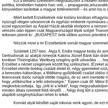
Ezt a kérdést szeretném megválaszolni a modern történele
politika, kíméletlen hatalmi harc volt, -- propaganda jelszavak
könyvekben tanítottak a magyar történelemről – és amit ma is 
Miért kellett Erzsébetnek már kislány korában elhagynia ha
nyüzsgő idegen udvaroncok és egyházi emberek nyomására utódá
ezzel egyszerűen az Árpád Házát akarták elsöpörni a nemzet él
vérezés után éppen csak Magyarországot tépik széjjel Triano
lelkesen jelenti ki: „BUDAPEST örök időkre azonos jelentést ny
Nézzük most a mi Erzsébetünk sorsát magyar szemmel
Született 1207-ben. Atyja II. Endre magyar király és ami f
Gertrudisnak az alakját ismerjük Katona József Bánk bán drám
korában Thüringiába, Wartburg szegény grófi udvarába . . . ho
Erzsébet a német szegények között fog szétosztani. (Ezeket a
Erzsébet eleinte boldog családi életet él, négy gyermeket szü
a keresztes-háborúban, a féltékeny-gyűlölködő család üldözi 
ferencesek daróc ruháját öltötte magára, de ez sem mentette 
hogy „előkészítse a lelki üdvösségre.” Éppen csak őt! Mikor 
megkorbácsoltatja. Így „üríti ki a lelkét”, hogy megszabaduljon, 
minden általa szeretett földi lénytől. . . Négy évig tűrt a sze
alapított szegényházban leheli ki lelkét.
Konrád atyát később saját rokonai verik agyon, de ezt m