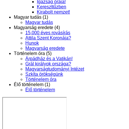
Igazság órája!
Kereszttűzben
Kirabolt nemzet!
Magyar tudás (1)
Magyar tudás
Magyarság eredete (4)
15,000 éves rovásírás
Attila Szent Koronája?
Hunok
Magyarság eredete
Történelem óra (5)
Árpádház és a Vatikán!
Grál királyok országa?
Magyarságtudományi Intézet
Szkíta örökségünk
Történelem óra
Élő történelem (1)
Élő történelem