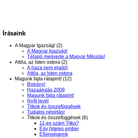
Írásaink
A Magyar Igazság! (2)
A Magyar Igazság!
Télapó megverte a Magyar Mikulás!
Attila, az Isten ostora (2)
A haza nem eladó!
Attila, az Isten ostora
Magunk fajta rátapint! (12)
Botrány!
Hazaárulás 2009
Magunk fajta rátapint!
Nyílt levél
Titkok és összefüggések
Tudatos népírtás!
Titkok és összefüggések (6)
11-es szám Titka?
Egy hiteles ember
Ellenségeink