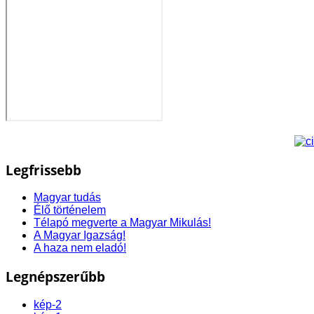
Legfrissebb
Magyar tudás
Élő történelem
Télapó megverte a Magyar Mikulás!
A Magyar Igazság!
A haza nem eladó!
Legnépszerűbb
kép-2