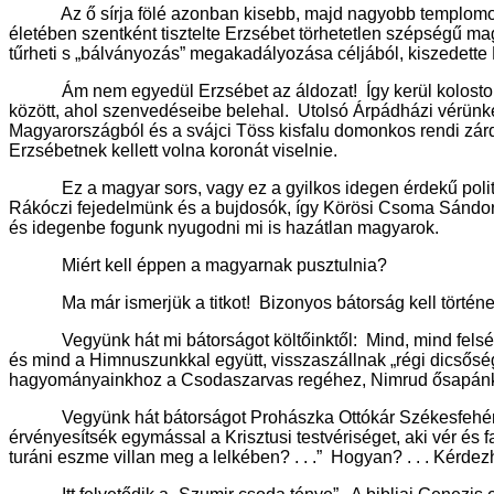
Az ő sírja fölé azonban kisebb, majd nagyobb templomot ép
életében szentként tisztelte Erzsébet törhetetlen szépségű ma
tűrheti s „bálványozás” megakadályozása céljából, kiszedette E
Ám nem egyedül Erzsébet az áldozat! Így kerül kolostorba S
között, ahol szenvedéseibe belehal. Utolsó Árpádházi vérünket
Magyarországból és a svájci Töss kisfalu domonkos rendi zárd
Erzsébetnek kellett volna koronát viselnie.
Ez a magyar sors, vagy ez a gyilkos idegen érdekű politika
Rákóczi fejedelmünk és a bujdosók, így Körösi Csoma Sándor,
és idegenbe fogunk nyugodni mi is hazátlan magyarok.
Miért kell éppen a magyarnak pusztulnia?
Ma már ismerjük a titkot! Bizonyos bátorság kell történel
Vegyünk hát mi bátorságot költőinktől: Mind, mind felséges
és mind a Himnuszunkkal együtt, visszaszállnak „régi dicsősé
hagyományainkhoz a Csodaszarvas regéhez, Nimrud ősapá
Vegyünk hát bátorságot Prohászka Ottókár Székesfehérvári 
érvényesítsék egymással a Krisztusi testvériséget, aki vér és
turáni eszme villan meg a lelkében? . . .” Hogyan? . . . Kérd