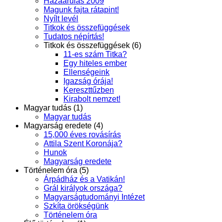
Hazaárulás 2009
Magunk fajta rátapint!
Nyílt levél
Titkok és összefüggések
Tudatos népírtás!
Titkok és összefüggések (6)
11-es szám Titka?
Egy hiteles ember
Ellenségeink
Igazság órája!
Kereszttűzben
Kirabolt nemzet!
Magyar tudás (1)
Magyar tudás
Magyarság eredete (4)
15,000 éves rovásírás
Attila Szent Koronája?
Hunok
Magyarság eredete
Történelem óra (5)
Árpádház és a Vatikán!
Grál királyok országa?
Magyarságtudományi Intézet
Szkíta örökségünk
Történelem óra