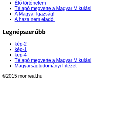
Élő történelem
Télapó megverte a Magyar Mikulás!
A Magyar Igazság!
A haza nem eladó!
Legnépszerűbb
kép-2
kép-1
kep-4
Télapó megverte a Magyar Mikulás!
Magyarságtudományi Intézet
©2015 monreal.hu