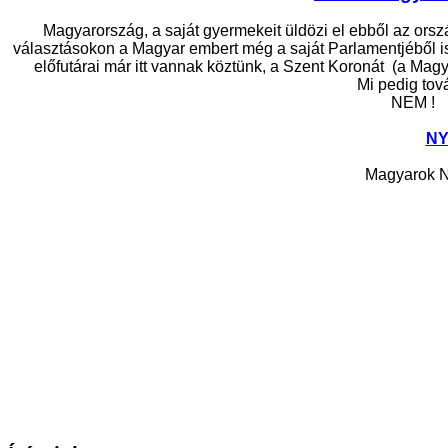
Magyarország, a saját gyermekeit üldözi el ebből az ország
választásokon a Magyar embert még a saját Parlamentjéből is 
előfutárai már itt vannak köztünk, a Szent Koronát (a Magy
Mi pedig tov
NEM !
NY
Magyarok N