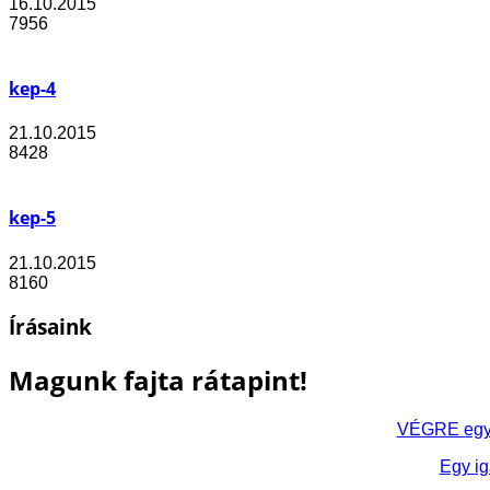
16.10.2015
7956
kep-4
21.10.2015
8428
kep-5
21.10.2015
8160
Írásaink
Magunk fajta rátapint!
VÉGRE egy h
Egy ig