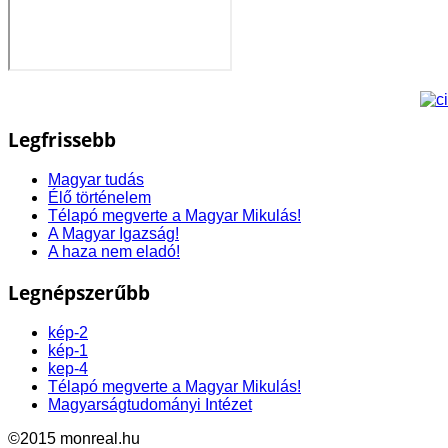
Legfrissebb
Magyar tudás
Élő történelem
Télapó megverte a Magyar Mikulás!
A Magyar Igazság!
A haza nem eladó!
Legnépszerűbb
kép-2
kép-1
kep-4
Télapó megverte a Magyar Mikulás!
Magyarságtudományi Intézet
©2015 monreal.hu