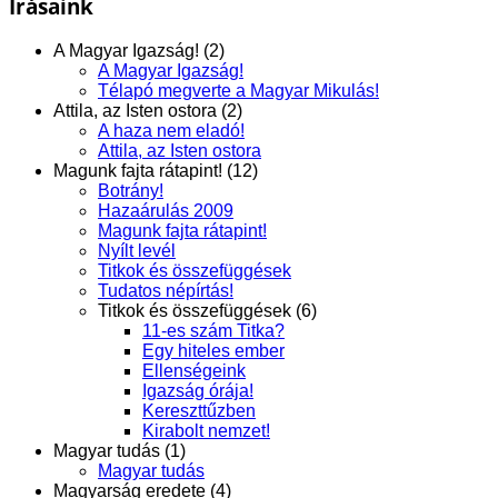
Írásaink
A Magyar Igazság! (2)
A Magyar Igazság!
Télapó megverte a Magyar Mikulás!
Attila, az Isten ostora (2)
A haza nem eladó!
Attila, az Isten ostora
Magunk fajta rátapint! (12)
Botrány!
Hazaárulás 2009
Magunk fajta rátapint!
Nyílt levél
Titkok és összefüggések
Tudatos népírtás!
Titkok és összefüggések (6)
11-es szám Titka?
Egy hiteles ember
Ellenségeink
Igazság órája!
Kereszttűzben
Kirabolt nemzet!
Magyar tudás (1)
Magyar tudás
Magyarság eredete (4)