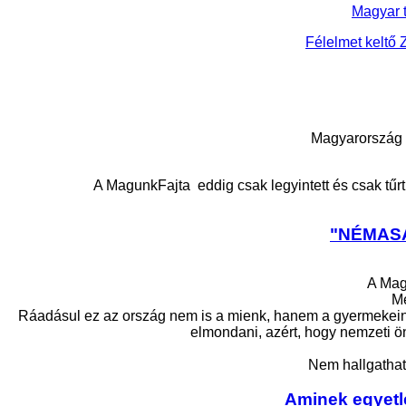
Magyar 
Félelmet keltő
Magyarország él
A MagunkFajta eddig csak legyintett és csak tűrt
"NÉMASÁ
A Mag
Me
Ráadásul ez az ország nem is a mienk, hanem a gyermekeinkké
elmondani, azért, hogy nemzeti ö
Nem hallgathat
Aminek egyetl