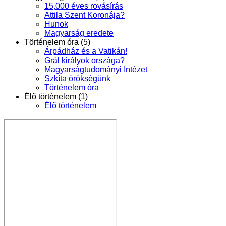
15,000 éves rovásírás
Attila Szent Koronája?
Hunok
Magyarság eredete
Történelem óra (5)
Árpádház és a Vatikán!
Grál királyok országa?
Magyarságtudományi Intézet
Szkíta örökségünk
Történelem óra
Élő történelem (1)
Élő történelem