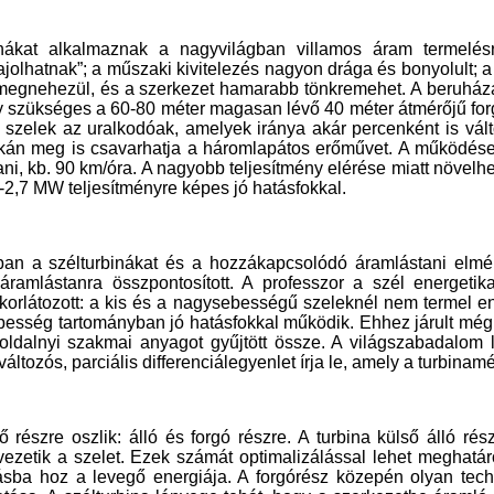
rbinákat alkalmaznak a nagyvilágban villamos áram termel
hajolhatnak”; a műszaki kivitelezés nagyon drága és bonyolult;
s megnehezül, és a szerkezet hamarabb tönkremehet. A beruházá
 szükséges a 60-80 méter magasan lévő 40 méter átmérőjű forg
ó szelek az uralkodóak, amelyek iránya akár percenként is vált
rkán meg is csavarhatja a háromlapátos erőművet. A működése 
ítani, kb. 90 km/óra. A nagyobb teljesítmény elérése miatt növel
-2,7 MW teljesítményre képes jó hatásfokkal.
an a szélturbinákat és a hozzákapcsolódó áramlástani elméle
 áramlástanra összpontosított. A professzor a szél energetik
látozott: a kis és a nagysebességű szeleknél nem termel ene
besség tartományban jó hatásfokkal működik. Ehhez járult még a
oldalnyi szakmai anyagot gyűjtött össze. A világszabadalom 
áltozós, parciális differenciálegyenlet írja le, amely a turbinam
ő részre oszlik: álló és forgó részre. A turbina külső álló 
ezetik a szelet. Ezek számát optimalizálással lehet meghatáro
rgásba hoz a levegő energiája. A forgórész közepén olyan tec