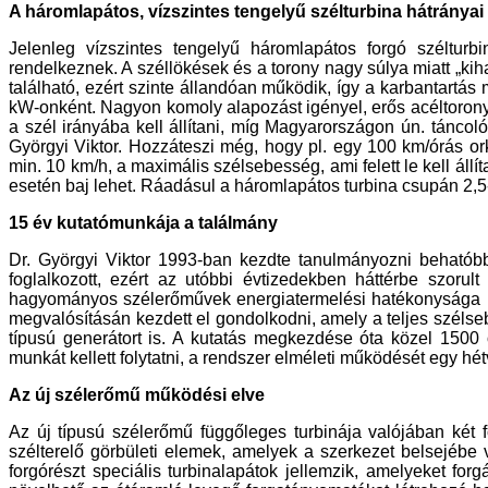
A háromlapátos, vízszintes tengelyű szélturbina hátrányai
Jelenleg vízszintes tengelyű háromlapátos forgó széltu
rendelkeznek. A széllökések és a torony nagy súlya miatt „ki
található, ezért szinte állandóan működik, így a karbantartá
kW-onként. Nagyon komoly alapozást igényel, erős acéltorony
a szél irányába kell állítani, míg Magyarországon ún. táncol
Györgyi Viktor. Hozzáteszi még, hogy pl. egy 100 km/órás o
min. 10 km/h, a maximális szélsebesség, ami felett le kell áll
esetén baj lehet. Ráadásul a háromlapátos turbina csupán 2,5
15 év kutatómunkája a találmány
Dr. Györgyi Viktor 1993-ban kezdte tanulmányozni behatóbb
foglalkozott, ezért az utóbbi évtizedekben háttérbe szorult
hagyományos szélerőművek energiatermelési hatékonysága kor
megvalósításán kezdett el gondolkodni, amely a teljes szélse
típusú generátort is. A kutatás megkezdése óta közel 1500 
munkát kellett folytatni, a rendszer elméleti működését egy hétv
Az új szélerőmű működési elve
Az új típusú szélerőmű függőleges turbinája valójában két f
szélterelő görbületi elemek, amelyek a szerkezet belsejébe v
forgórészt speciális turbinalapátok jellemzik, amelyeket fo