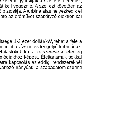
elet felgyorsítják a szélterelő elemek,
t kell végeznie. A szél ezt követően az
biztosítja. A turbina alatt helyezkedik el
lható az erőművet szabályzó elektronikai
sége 1-2 ezer dollár/kW, tehát a fele a
mint a vízszintes tengelyű turbinának.
. Hatásfokuk kb. a kétszerese a jelenleg
lógiákhoz képest. Élettartamuk sokkal
atra kapcsolás az eddigi rendszereknél
ltozó irányúak, a szabadalom szerinti