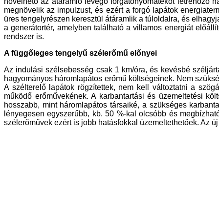
növelhető az átáramló levegő forgatónyomatékot létrehozó hat
megnövelik az impulzust, és ezért a forgó lapátok energiater
üres tengelyrészen keresztül átáramlik a túloldalra, és elhagyja
a generátortér, amelyben található a villamos energiát előállí
rendszer is.
A függőleges tengelyű szélerőmű előnyei
Az indulási szélsebesség csak 1 km/óra, és kevésbé széljárta
hagyományos háromlapátos erőmű költségeinek. Nem szükséges
A szélterelő lapátok rögzítettek, nem kell változtatni a szö
működő erőművekének. A karbantartási és üzemeltetési költ
hosszabb, mint háromlapátos társaiké, a szükséges karbanta
lényegesen egyszerűbb, kb. 50 %-kal olcsóbb és megbízható
szélerőművek ezért is jobb hatásfokkal üzemeltethetőek. Az ú