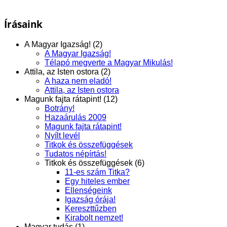
Írásaink
A Magyar Igazság! (2)
A Magyar Igazság!
Télapó megverte a Magyar Mikulás!
Attila, az Isten ostora (2)
A haza nem eladó!
Attila, az Isten ostora
Magunk fajta rátapint! (12)
Botrány!
Hazaárulás 2009
Magunk fajta rátapint!
Nyílt levél
Titkok és összefüggések
Tudatos népírtás!
Titkok és összefüggések (6)
11-es szám Titka?
Egy hiteles ember
Ellenségeink
Igazság órája!
Kereszttűzben
Kirabolt nemzet!
Magyar tudás (1)