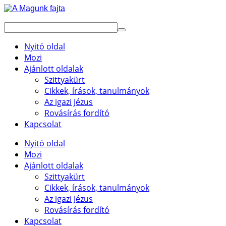
Nyitó oldal
Mozi
Ajánlott oldalak
Szittyakürt
Cikkek, írások, tanulmányok
Az igazi Jézus
Rovásírás fordító
Kapcsolat
Nyitó oldal
Mozi
Ajánlott oldalak
Szittyakürt
Cikkek, írások, tanulmányok
Az igazi Jézus
Rovásírás fordító
Kapcsolat