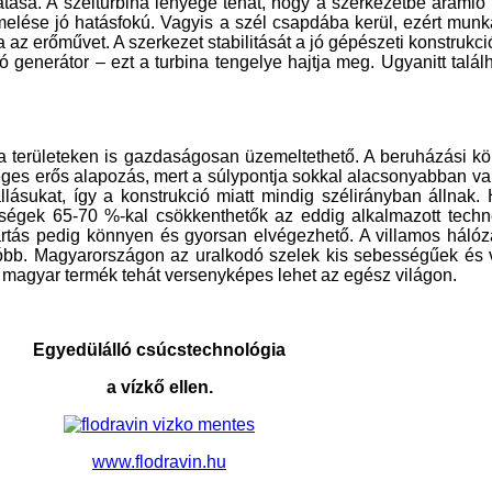
ása. A szélturbina lényege tehát, hogy a szerkezetbe áramló sz
melése jó hatásfokú. Vagyis a szél csapdába kerül, ezért munká
 az erőművet. A szerkezet stabilitását a jó gépészeti konstrukció 
tó generátor – ezt a turbina tengelye hajtja meg. Ugyanitt talá
 területeken is gazdaságosan üzemeltethető. A beruházási költ
 erős alapozás, mert a súlypontja sokkal alacsonyabban van, 
gállásukat, így a konstrukció miatt mindig szélirányban állnak
ségek 65-70 %-kal csökkenthetők az eddig alkalmazott techno
rtás pedig könnyen és gyorsan elvégezhető. A villamos hálóz
bb. Magyarországon az uralkodó szelek kis sebességűek és vá
j magyar termék tehát versenyképes lehet az egész világon.
Egyedülálló csúcstechnológia
a vízkő ellen.
www.flodravin.hu