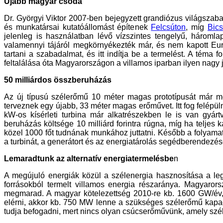
Újabb magyar csoda
Dr. Györgyi Viktor 2007-ben bejegyzett grandiózus világszab
és munkatársai kutatóállomást építenek
Felcsúton
, míg
Bic
jelenleg is használatban lévő vízszintes tengelyű, háromla
valamennyi tájáról megkörnyékezték már, és nem kapott Eu
tartani a szabadalmat, és itt indítja be a termelést. A téma
feltalálása óta Magyarországon a villamos iparban ilyen nagy 
50 milliárdos összberuházás
Az új típusú szélerőmű 10 méter magas prototípusát már me
terveznek egy újabb, 33 méter magas erőművet. Itt fog felépül
kW-os kísérleti turbina már alkatrészekben le is van gyárt
beruházás költsége 10 milliárd forintra rúgna, míg ha teljes 
közel 1000 főt tudnának munkához juttatni. Később a folyamato
a turbinát, a generátort és az energiatárolás segédberendezés
Lemaradtunk az alternatív energiatermelésbe
n
A megújuló energiák közül a szélenergia hasznosítása a le
forrásokból termelt villamos energia részaránya. Magyaror
megmarad. A magyar kötelezettség 2010-re kb. 1600 GW/év,
elérni, akkor kb. 750 MW lenne a szükséges szélerőmű kapac
tudja befogadni, mert nincs olyan csúcserőművünk, amely sz