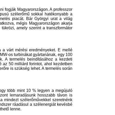
ni fogják Magyarországon. A professzor
 típusú szélerőmű sokkal hatékonyabb a
melés piacát. Bár Györgyi urat a világ
vatkozva, mégis Magyarországon akarja
tükrözi, amely szerint a transzformátor
a a várt mérési eredményeket. E mellé
10 MW-os turbinákat gyártanának, egy 100
ak. A termelés beindításához a kezdeti
 az 50 milliárd forintot, ahol kezdetben
erőre is szükség lehet. A termelés során
hogy több mint 10 % legyen a megújuló
iszont lemaradásunk hosszabb távon is
a mindezt szélerőművekkel szeretnénk
ndszer ráadásul a szélenergiát kevésbé
thető lenne.