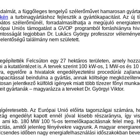
adalmát, a függőleges tengelyű szélerőművet hamarosan gyárta
skén
a turbinagyártáshoz fejlesztik a gyártókapacitást. Az új
pátos szélerőműnél, forradalmasíthatja a megújuló energiater
rópai Uniós támogatást a GVOP programból forráshiányra hi
 fontosságát legjobban Dr. Lukács György professzor véleménye 
jelentőségű találmány nem született.
gépítették Felcsúton egy 27 hektáros területen, amely hozz
ni a kutatóintézet is. A tervek szerint 100 kW-os, 1 MW-os és 
va, egyelőre a hivatalok engedélyeztetési procedúrái zajlan
kapacitással beindulna a gyártás, annak költsége megközelítené
san jelentkező külföldi igények miatt több tízezer főnyi munka
eit gyártanák – magyarázza a terveket Dr. Györgyi Viktor.
gígéretesebb. Az Európai Unió előírta tagországai számára, 
szág engedélyt kapott ennél jóval kisebb részarányra, így v
 ami kb. 180 MW 100 %-os termelőkapacitásnak felel meg. H
itás, amitől jelenleg fényévekre vagyunk. A magyar energiare
élcsendes időben nagy energiafelhasználási időszakokban beve