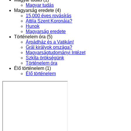
Magyar tudás
Magyarság eredete (4)
15,000 éves rovásírás
Attila Szent Koronája?
Hunok
Magyarság eredete
Történelem óra (5)
Árpádház és a Vatikán!
Grál királyok országa?
Magyarságtudományi Intézet
Szkíta örökségünk
Történelem óra
Élő történelem (1)
Élő történelem