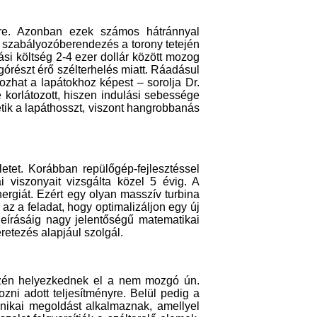
ésre. Azonban ezek számos hátránnyal
 a szabályozóberendezés a torony tetején
si költség 2-4 ezer dollár között mozog
órészt érő szélterhelés miatt. Ráadásul
ozhat a lapátokhoz képest – sorolja Dr.
korlátozott, hiszen indulási sebessége
hetik a lapáthosszt, viszont hangrobbanás
tet. Korábban repülőgép-fejlesztéssel
ai viszonyait vizsgálta közel 5 évig. A
rgiát. Ezért egy olyan masszív turbina
z a feladat, hogy optimalizáljon egy új
leírásáig nagy jelentőségű matematikai
éretezés alapjául szolgál.
részén helyezkednek el a nem mozgó ún.
zni adott teljesítményre. Belül pedig a
hnikai megoldást alkalmaznak, amellyel