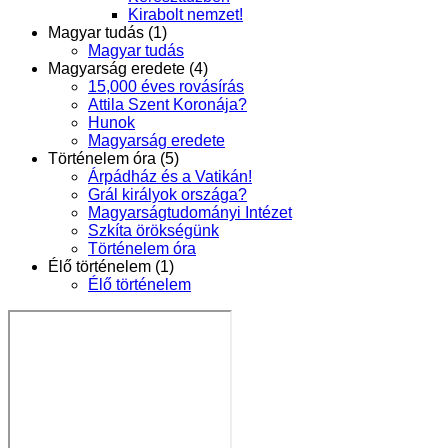
Kirabolt nemzet!
Magyar tudás (1)
Magyar tudás
Magyarság eredete (4)
15,000 éves rovásírás
Attila Szent Koronája?
Hunok
Magyarság eredete
Történelem óra (5)
Árpádház és a Vatikán!
Grál királyok országa?
Magyarságtudományi Intézet
Szkíta örökségünk
Történelem óra
Élő történelem (1)
Élő történelem