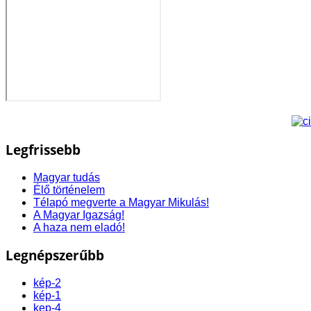
Legfrissebb
Magyar tudás
Élő történelem
Télapó megverte a Magyar Mikulás!
A Magyar Igazság!
A haza nem eladó!
Legnépszerűbb
kép-2
kép-1
kep-4