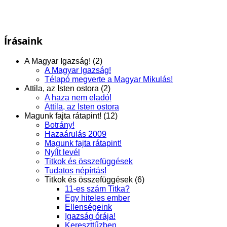
Írásaink
A Magyar Igazság! (2)
A Magyar Igazság!
Télapó megverte a Magyar Mikulás!
Attila, az Isten ostora (2)
A haza nem eladó!
Attila, az Isten ostora
Magunk fajta rátapint! (12)
Botrány!
Hazaárulás 2009
Magunk fajta rátapint!
Nyílt levél
Titkok és összefüggések
Tudatos népírtás!
Titkok és összefüggések (6)
11-es szám Titka?
Egy hiteles ember
Ellenségeink
Igazság órája!
Kereszttűzben